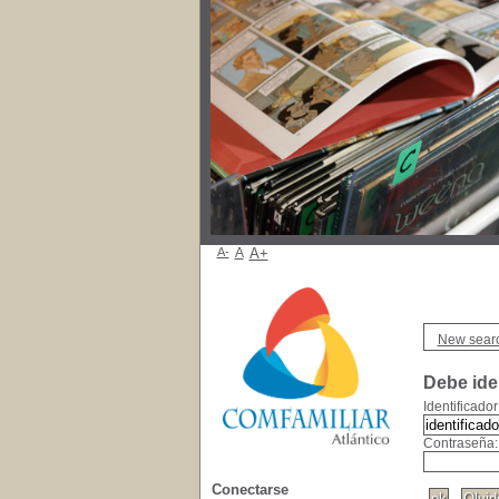
A-
A
A+
New sear
Debe iden
Identificador
Contraseña:
Conectarse