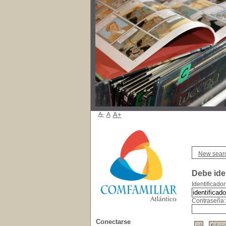
A-
A
A+
New sear
Debe iden
Identificador
Contraseña:
Conectarse