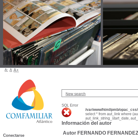
A-
A
A+
New search
SQL Error
/var/www/html/pmb/opac_css/c
select * from aut_link where (a
aut_link_string_start_date, aut
Información del autor
Autor FERNANDO FERNANDE
Conectarse