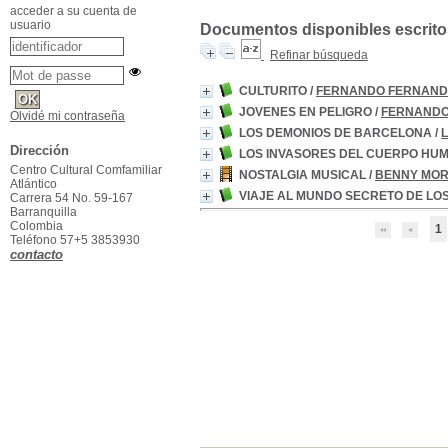
acceder a su cuenta de
usuario
Documentos disponibles escritos
Refinar búsqueda
CULTURITO
/
FERNANDO FERNAND
JOVENES EN PELIGRO
/
FERNANDO
Olvidé mi contraseña
LOS DEMONIOS DE BARCELONA
/
Dirección
LOS INVASORES DEL CUERPO HU
Centro Cultural Comfamiliar
NOSTALGIA MUSICAL
/
BENNY MO
Atlántico
VIAJE AL MUNDO SECRETO DE LO
Carrera 54 No. 59-167
Barranquilla
Colombia
1
Teléfono 57+5 3853930
contacto