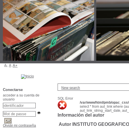
A-
A
A+
New search
Conectarse
acceder a su cuenta de
SQL Error
usuario
/var/www/html/pmb/opac_css/c
select * from aut_link where (a
aut_link_string_start_date, aut
Información del autor
Autor INSTITUTO GEOGRAFIC
Olvidé mi contraseña