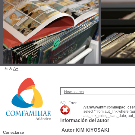
A-
A
A+
New search
SQL Error
/var/www/html/pmb/opac_css/c
select * from aut_link where (a
aut_link_string_start_date, aut
Información del autor
Autor KIM KIYOSAKI
Conectarse