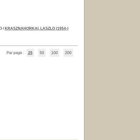
O
/
KRASZNAHORKAI, LASZLO (1954-)
Par page :
25
50
100
200