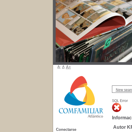
A-
A
A+
New sear
SQL Error
Informac
Autor K
Conectarse