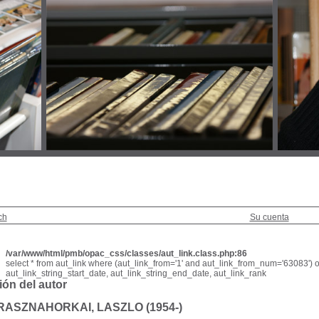
ch
Su cuenta
/var/www/html/pmb/opac_css/classes/aut_link.class.php:86
select * from aut_link where (aut_link_from='1' and aut_link_from_num='63083') o
aut_link_string_start_date, aut_link_string_end_date, aut_link_rank
ión del autor
RASZNAHORKAI, LASZLO (1954-)