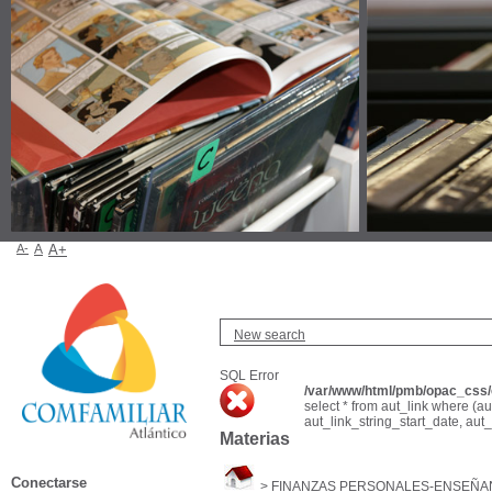
A-
A
A+
New search
SQL Error
/var/www/html/pmb/opac_css/c
select * from aut_link where (a
aut_link_string_start_date, aut
Materias
Conectarse
>
FINANZAS PERSONALES-ENSEÑA