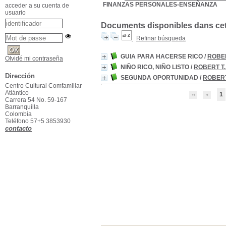
FINANZAS PERSONALES-ENSEÑANZA
acceder a su cuenta de
usuario
Documents disponibles dans cett
Refinar búsqueda
GUIA PARA HACERSE RICO
/
ROBER
Olvidé mi contraseña
NIÑO RICO, NIÑO LISTO
/
ROBERT T.
Dirección
SEGUNDA OPORTUNIDAD
/
ROBERT
Centro Cultural Comfamiliar
Atlántico
1
Carrera 54 No. 59-167
Barranquilla
Colombia
Teléfono 57+5 3853930
contacto