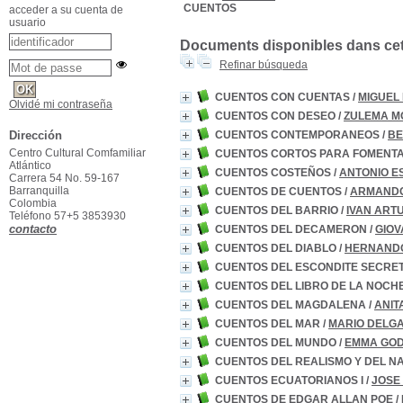
CUENTOS
acceder a su cuenta de
usuario
Documents disponibles dans cett
Refinar búsqueda
CUENTOS CON CUENTAS
/
MIGUEL
Olvidé mi contraseña
CUENTOS CON DESEO
/
ZULEMA M
CUENTOS CONTEMPORANEOS
/
BE
Dirección
Centro Cultural Comfamiliar
CUENTOS CORTOS PARA FOMENT
Atlántico
CUENTOS COSTEÑOS
/
ANTONIO E
Carrera 54 No. 59-167
Barranquilla
CUENTOS DE CUENTOS
/
ARMANDO 
Colombia
CUENTOS DEL BARRIO
/
IVAN ART
Teléfono 57+5 3853930
contacto
CUENTOS DEL DECAMERON
/
GIOV
CUENTOS DEL DIABLO
/
HERNANDO
CUENTOS DEL ESCONDITE SECRE
CUENTOS DEL LIBRO DE LA NOCH
CUENTOS DEL MAGDALENA
/
ANIT
CUENTOS DEL MAR
/
MARIO DELG
CUENTOS DEL MUNDO
/
EMMA GO
CUENTOS DEL REALISMO Y DEL N
CUENTOS ECUATORIANOS I
/
JOSE
CUENTOS DE EDGAR ALLAN POE
/