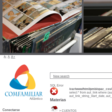
A-
A
A+
New search
SQL Error
/var/www/html/pmb/opac_css/c
select * from aut_link where (a
aut_link_string_start_date, aut
Materias
Conectarse
>
CUENTOS