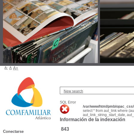
A-
A
A+
New search
SQL Error
/var/www/html/pmb/opac_css/c
select * from aut_link where (a
aut_link_string_start_date, aut
Información de la indexación
843
Conectarse