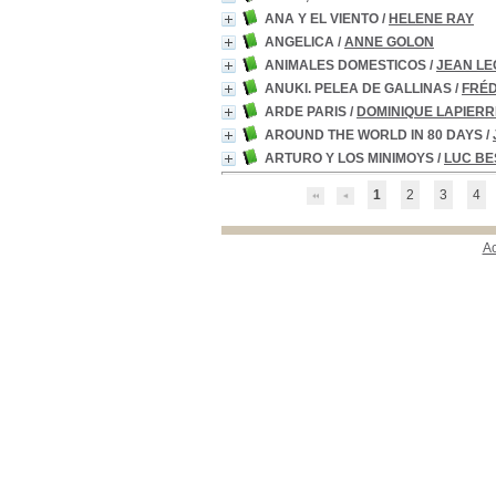
ANA Y EL VIENTO
/
HELENE RAY
ANGELICA
/
ANNE GOLON
ANIMALES DOMESTICOS
/
JEAN LE
ANUKI. PELEA DE GALLINAS
/
FRÉ
ARDE PARIS
/
DOMINIQUE LAPIERR
AROUND THE WORLD IN 80 DAYS
/
ARTURO Y LOS MINIMOYS
/
LUC B
1
2
3
4
A