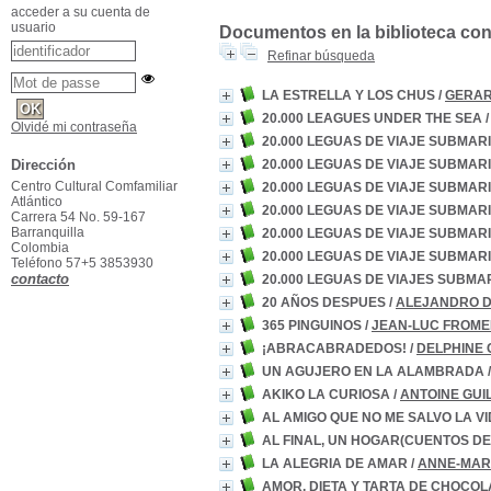
acceder a su cuenta de
usuario
Documentos en la biblioteca con l
Refinar búsqueda
LA ESTRELLA Y LOS CHUS
/
GERA
20.000 LEAGUES UNDER THE SEA
Olvidé mi contraseña
20.000 LEGUAS DE VIAJE SUBMAR
20.000 LEGUAS DE VIAJE SUBMAR
Dirección
Centro Cultural Comfamiliar
20.000 LEGUAS DE VIAJE SUBMAR
Atlántico
20.000 LEGUAS DE VIAJE SUBMAR
Carrera 54 No. 59-167
Barranquilla
20.000 LEGUAS DE VIAJE SUBMAR
Colombia
20.000 LEGUAS DE VIAJE SUBMAR
Teléfono 57+5 3853930
contacto
20.000 LEGUAS DE VIAJES SUBMA
20 AÑOS DESPUES
/
ALEJANDRO 
365 PINGUINOS
/
JEAN-LUC FROME
¡ABRACABRADEDOS!
/
DELPHINE
UN AGUJERO EN LA ALAMBRADA
AKIKO LA CURIOSA
/
ANTOINE GUI
AL AMIGO QUE NO ME SALVO LA V
AL FINAL, UN HOGAR(CUENTOS DE
LA ALEGRIA DE AMAR
/
ANNE-MAR
AMOR, DIETA Y TARTA DE CHOCOL