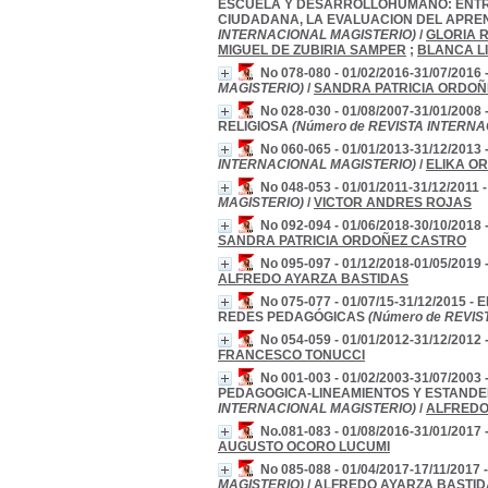
ESCUELA Y DESARROLLOHUMANO: ENTRE
CIUDADANA, LA EVALUACION DEL APRE
INTERNACIONAL MAGISTERIO)
/
GLORIA 
MIGUEL DE ZUBIRIA SAMPER
;
BLANCA L
No 078-080 - 01/02/2016-31/07/2
MAGISTERIO)
/
SANDRA PATRICIA ORDOÑ
No 028-030 - 01/08/2007-31/01/
RELIGIOSA
(Número de REVISTA INTERNA
No 060-065 - 01/01/2013-31/12/2
INTERNACIONAL MAGISTERIO)
/
ELIKA O
No 048-053 - 01/01/2011-31/12/20
MAGISTERIO)
/
VICTOR ANDRES ROJAS
No 092-094 - 01/06/2018-30/10/20
SANDRA PATRICIA ORDOÑEZ CASTRO
No 095-097 - 01/12/2018-01/05/20
ALFREDO AYARZA BASTIDAS
No 075-077 - 01/07/15-31/12/201
REDES PEDAGÓGICAS
(Número de REVIS
No 054-059 - 01/01/2012-31/12/201
FRANCESCO TONUCCI
No 001-003 - 01/02/2003-31/07/
PEDAGOGICA-LINEAMIENTOS Y ESTANDE
INTERNACIONAL MAGISTERIO)
/
ALFREDO
No.081-083 - 01/08/2016-31/01/201
AUGUSTO OCORO LUCUMI
No 085-088 - 01/04/2017-17/11/2
MAGISTERIO)
/
ALFREDO AYARZA BASTID