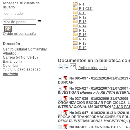
acceder a su cuenta de
R.1
usuario
R.1 CLIJ
R.11
R.12
R.13
R.14
R.15
Olvidé mi contraseña
R.16
R.17
R.18
Dirección
R.19
Centro Cultural Comfamiliar
Atlántico
Carrera 54 No. 59-167
Documentos en la biblioteca con l
Barranquilla
Colombia
Refinar búsqueda
Teléfono 57+5 3853930
contacto
No 095-097 - 01/12/2018-01/05/20
DUNCAN
No 025-027 - 01/02/2007-31/07/20
INVESTIGAN
(Número de REVISTA INTER
No 037-039 - 01/02/2009-31/07/
ORGANIZACION ESCOLAR POR CICLOS- L
INTERNACIONAL MAGISTERIO)
/
JUAN PA
No 043-047 - 01/03/2010-/31/12
EPOCA DE TRANSFORMACIONES EN EDU
REVISTA INTERNACIONAL MAGISTERIO)
/
No 007-011 - 01/07/2004-31/11/