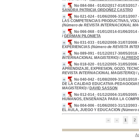
No 084-084 - 01/02/2017-01/03/20
SANDRA PATRICIA ORDOÑEZ CASTRO
No 021-024 - 01/06/2006-31/01/2
LAS COMPETENCIAS PRODUCTIVAS, VOLV
(Número de REVISTA INTERNACIONAL MA
No 066-068 - 01/01/2014-01/06/20
/
GERMAN PILONIETA
No 031-033 - 01/02/2008-31/07/2
EXPERIENCIAS
(Número de REVISTA INT
No 089-091 - 01/12/2017-30/05/2
INTERNACIONAL MAGISTERIO)
/
ALFREDO
No 018-020 - 01/12/2005-31/05/2
APRENDIZAJE, EXPRESION, GOZO, TECN
REVISTA INTERNACIONAL MAGISTERIO)
/
No 040-042 - 01/08/2009-31/01/
DE LA CALIDAD EDUCATIVA-PEDAGOGIAS
MAGISTERIO)
/
DAVID SASSON
No 012-014 - 01/12/2004-31/05/
HUMANOS, ENSEÑANZA PARA LA COMP
No 004-006 - 01/06/2003-31/12/
EL AULA, JUEGO Y EDUCACION
(Número 
1
2
A