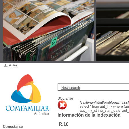
A-
A
A+
New search
SQL Error
/var/www/html/pmb/opac_css/c
select * from aut_link where (a
aut_link_string_start_date, aut
Información de la indexación
R.10
Conectarse