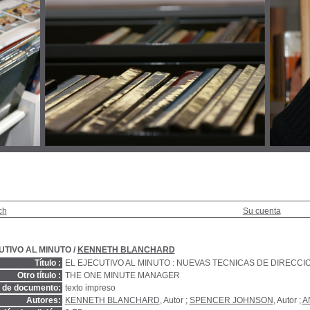
ch
Su cuenta
UTIVO AL MINUTO
/
KENNETH BLANCHARD
Título :
EL EJECUTIVO AL MINUTO : NUEVAS TECNICAS DE DIRECCI
Otro título :
THE ONE MINUTE MANAGER
o de documento:
texto impreso
Autores:
KENNETH BLANCHARD
, Autor ;
SPENCER JOHNSON
, Autor ;
A