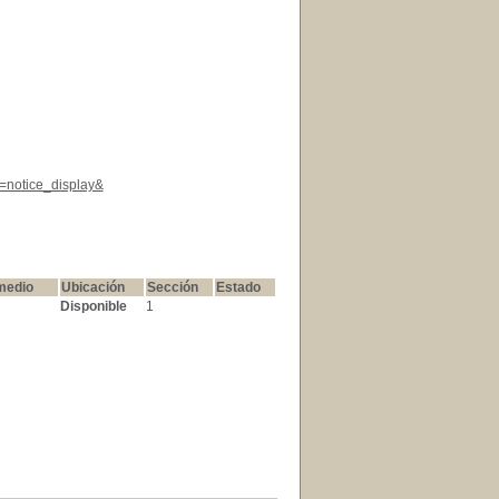
l=notice_display&
medio
Ubicación
Sección
Estado
Disponible
1