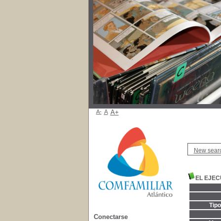
A-
A
A+
New sear
EL EJEC
Tip
Conectarse