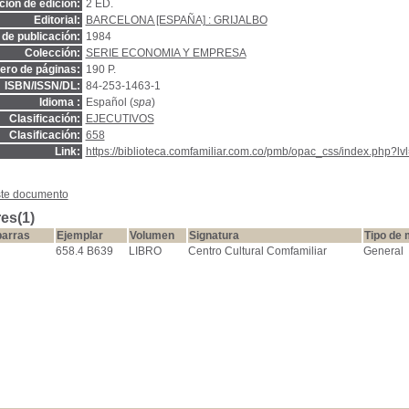
ión de edición:
2 ED.
Editorial:
BARCELONA [ESPAÑA] : GRIJALBO
de publicación:
1984
Colección:
SERIE ECONOMIA Y EMPRESA
ro de páginas:
190 P.
ISBN/ISSN/DL:
84-253-1463-1
Idioma :
Español (
spa
)
Clasificación:
EJECUTIVOS
Clasificación:
658
Link:
https://biblioteca.comfamiliar.com.co/pmb/opac_css/index.php?lv
ste documento
es(1)
barras
Ejemplar
Volumen
Signatura
Tipo de 
658.4 B639
LIBRO
Centro Cultural Comfamiliar
General