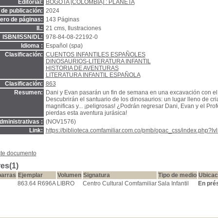
Editorial:
BOGOTA [COLOMBIA] : PLANETA
de publicación:
2024
ro de páginas:
143 Páginas
Il.:
21 cms, Ilustraciones
ISBN/ISSN/DL:
978-84-08-22192-0
Idioma :
Español (
spa
)
Clasificación:
CUENTOS INFANTILES ESPAÑOLES
DINOSAURIOS-LITERATURA INFANTIL
HISTORIA DE AVENTURAS
LITERATURA INFANTIL ESPAÑOLA
Clasificación:
863
Resumen:
Dani y Evan pasarán un fin de semana en una excavación con el
Descubrirán el santuario de los dinosaurios: un lugar lleno de cria
magnificas y... ¡peligrosas! ¿Podrán regresar Dani, Evan y el Pro
pierdas esta aventura jurásica!
ministrativas :
(NOV1576)
Link:
https://biblioteca.comfamiliar.com.co/pmb/opac_css/index.php?lv
ste documento
es(1)
barras
Ejemplar
Volumen
Signatura
Tipo de medio
Ubicac
863.64 R696A
LIBRO
Centro Cultural Comfamiliar
Sala Infantil
En pré