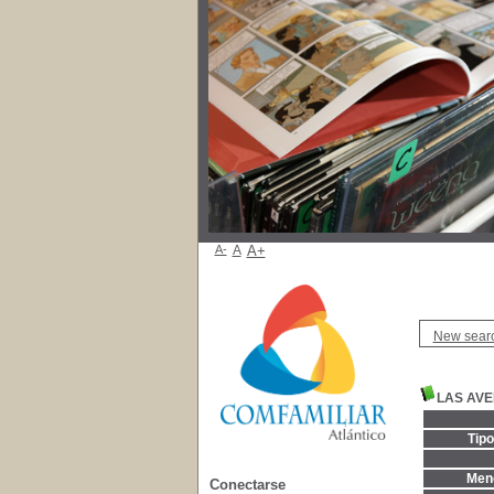
A-
A
A+
New sear
LAS AVE
Tip
Menc
Conectarse