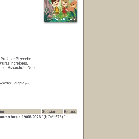
 Profesor Bizcoché.
turas increíbles,
fesor Bizcoché? ¡No te
l=notice_display&
ión
Sección
Estado
stamo hasta 19/08/2026
1(NOV1576)
1