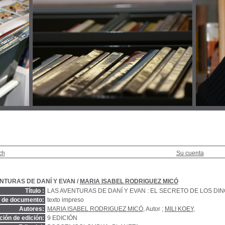
ch
Su cuenta
NTURAS DE DANÍ Y EVAN
/
MARIA ISABEL RODRIGUEZ MICÓ
Título :
LAS AVENTURAS DE DANÍ Y EVAN : EL SECRETO DE LOS DI
o de documento:
texto impreso
Autores:
MARIA ISABEL RODRIGUEZ MICÓ
, Autor ;
MILI KOEY
,
ión de edición:
9 EDICIÓN