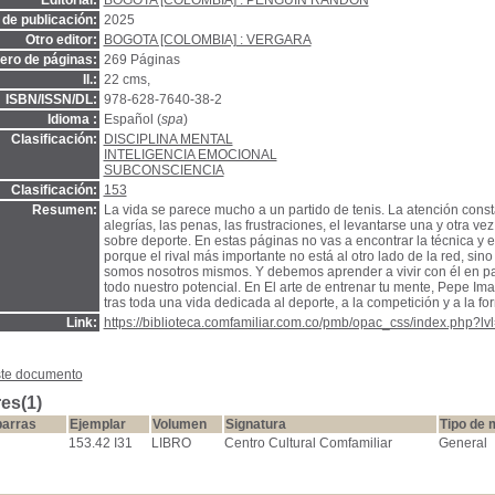
Editorial:
BOGOTA [COLOMBIA] : PENGUIN RANDON
de publicación:
2025
Otro editor:
BOGOTA [COLOMBIA] : VERGARA
ro de páginas:
269 Páginas
Il.:
22 cms,
ISBN/ISSN/DL:
978-628-7640-38-2
Idioma :
Español (
spa
)
Clasificación:
DISCIPLINA MENTAL
INTELIGENCIA EMOCIONAL
SUBCONSCIENCIA
Clasificación:
153
Resumen:
La vida se parece mucho a un partido de tenis. La atención constan
alegrías, las penas, las frustraciones, el levantarse una y otra ve
sobre deporte. En estas páginas no vas a encontrar la técnica y 
porque el rival más importante no está al otro lado de la red, si
somos nosotros mismos. Y debemos aprender a vivir con él en pa
todo nuestro potencial. En El arte de entrenar tu mente, Pepe I
tras toda una vida dedicada al deporte, a la competición y a la f
Link:
https://biblioteca.comfamiliar.com.co/pmb/opac_css/index.php?lv
ste documento
es(1)
barras
Ejemplar
Volumen
Signatura
Tipo de 
153.42 I31
LIBRO
Centro Cultural Comfamiliar
General