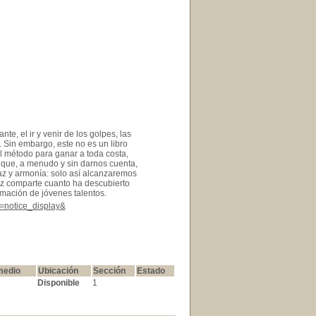
te, el ir y venir de los golpes, las
z. Sin embargo, este no es un libro
el método para ganar a toda costa,
no que, a menudo y sin darnos cuenta,
z y armonía: solo así alcanzaremos
maz comparte cuanto ha descubierto
ormación de jóvenes talentos.
l=notice_display&
medio
Ubicación
Sección
Estado
Disponible
1