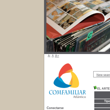
A-
A
A+
New sear
EL ARTE
Tip
Conectarse