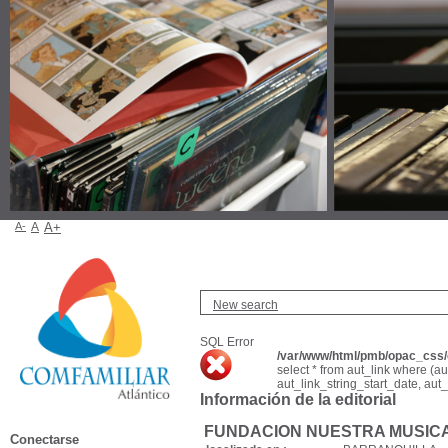
A-
A
A+
New search
SQL Error
/var/www/html/pmb/opac_css/c
select * from aut_link where (a
aut_link_string_start_date, aut
Información de la editorial
FUNDACION NUESTRA MUSIC
Conectarse