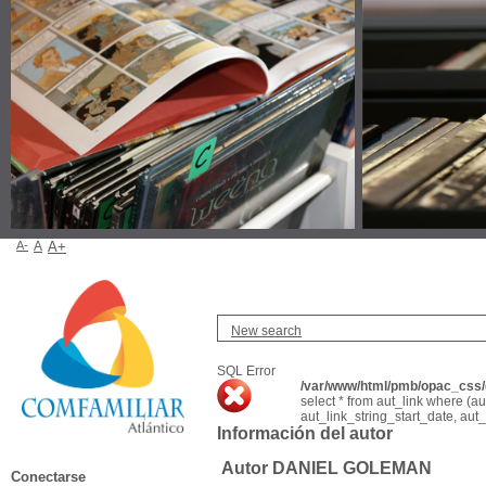
A-
A
A+
New search
SQL Error
/var/www/html/pmb/opac_css/c
select * from aut_link where (a
aut_link_string_start_date, aut
Información del autor
Autor DANIEL GOLEMAN
Conectarse