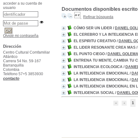
acceder a su cuenta de
usuario
Documentos disponibles escritos
Refinar búsqueda
CÓMO SER UN LIDER
/
DANIEL GO
EL CEREBRO Y LA INTELIGENCIA 
Olvidé mi contraseña
EL ESPIRITU CREATIVO
/
DANIEL G
Dirección
EL LIDER RESONANTE CREA MAS
Centro Cultural Comfamiliar
EL PUNTO CIEGO
/
DANIEL GOLEM
Atlántico
ENTRENA TU MENTE, CAMBIA TU 
Carrera 54 No. 59-167
Barranquilla
INTELIGENCIA ECOLOGICA
/
DANIE
Colombia
LA INTELIGENCIA EMOCIONAL
/
DA
Teléfono 57+5 3853930
contacto
LA INTELIGENCIA EMOCIONAL
/
DA
LA INTELIGENCIA EMOCIONAL EN 
INTELIGENCIA SOCIAL
/
DANIEL G
1