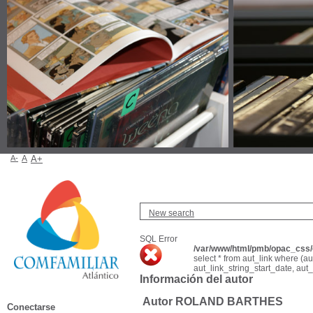
A-
A
A+
New search
SQL Error
/var/www/html/pmb/opac_css/c
select * from aut_link where (a
aut_link_string_start_date, aut
Información del autor
Autor ROLAND BARTHES
Conectarse