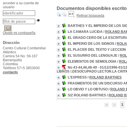
acceder a su cuenta de
usuario
Documentos disponibles escritos
Refinar búsqueda
BARTHES Y EL IMPERIO DE LOS S
LA CAMARA LUCIDA
/
ROLAND BA
Olvidé mi contraseña
EL GRADO CERO DE LA ESCRITUR
Dirección
EL IMPERIO DE LOS SIGNOS
/
ROLA
Centro Cultural Comfamiliar
EL PLACER DEL TEXTO Y LECCION
Atlántico
EL SUSURRO DEL LENGUAJE
/
ROL
Carrera 54 No. 59-167
Barranquilla
ELEMENTOS DE SEMIOLOGIA
/
ROL
Colombia
No 43-44,46,48-49 - 01/12/1996-
Teléfono 57+5 3853930
LIBROS !.DESOCUPADO LECTOR.LA CRI
contacto
L'EXPRESS
/
ROLAND BARTHES
FRAGMENTOS DE UN DISCURSO 
LO OBVIO Y LO OBTUSO
/
ROLAND 
S/Z ROLAND BARTHES
/
ROLAND 
1