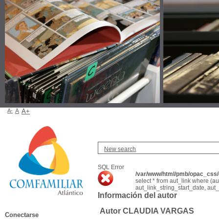
A-
A
A+
New search
SQL Error
/var/www/html/pmb/opac_css/c
select * from aut_link where (a
aut_link_string_start_date, aut
Información del autor
Autor CLAUDIA VARGAS
Conectarse