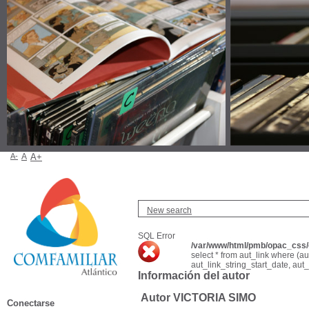
A-
A
A+
New search
SQL Error
/var/www/html/pmb/opac_css/c
select * from aut_link where (a
aut_link_string_start_date, aut
Información del autor
Autor VICTORIA SIMO
Conectarse