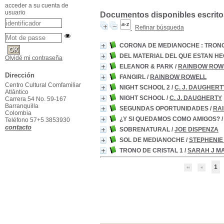
acceder a su cuenta de
usuario
Documentos disponibles escritos
Refinar búsqueda
CORONA DE MEDIANOCHE : TRONO
DEL MATERIAL DEL QUE ESTAN H
Olvidé mi contraseña
ELEANOR & PARK
/
RAINBOW ROW
Dirección
FANGIRL
/
RAINBOW ROWELL
Centro Cultural Comfamiliar
NIGHT SCHOOL 2
/
C. J. DAUGHERT
Atlántico
NIGHT SCHOOL
/
C. J. DAUGHERTY
Carrera 54 No. 59-167
Barranquilla
SEGUNDAS OPORTUNIDADES
/
RA
Colombia
¿Y SI QUEDAMOS COMO AMIGOS?
Teléfono 57+5 3853930
contacto
SOBRENATURAL
/
JOE DISPENZA
SOL DE MEDIANOCHE
/
STEPHENIE
TRONO DE CRISTAL 1
/
SARAH J M
1