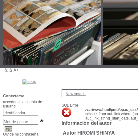
A-
A
A+
New search
Conectarse
acceder a su cuenta de
SQL Error
usuario
/var/www/html/pmb/opac_css/c
select * from aut_link where (a
aut_link_string_start_date, aut
Información del autor
Autor HIROMI SHINYA
Olvidé mi contraseña