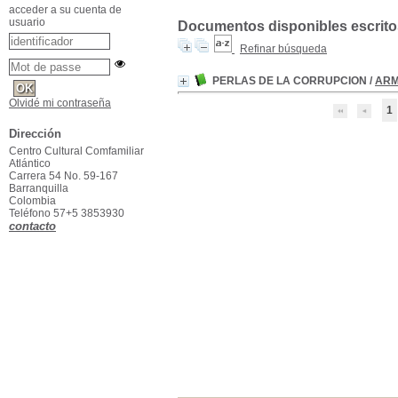
acceder a su cuenta de
usuario
Documentos disponibles escritos
Refinar búsqueda
PERLAS DE LA CORRUPCION
/
ARM
Olvidé mi contraseña
1
Dirección
Centro Cultural Comfamiliar
Atlántico
Carrera 54 No. 59-167
Barranquilla
Colombia
Teléfono 57+5 3853930
contacto