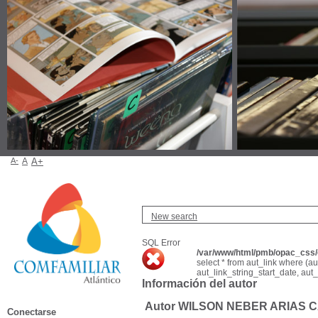
A-
A
A+
New search
SQL Error
/var/www/html/pmb/opac_css/c
select * from aut_link where (a
aut_link_string_start_date, aut
Información del autor
Autor WILSON NEBER ARIAS 
Conectarse