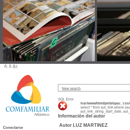
A-
A
A+
New search
SQL Error
/var/www/html/pmb/opac_css/c
select * from aut_link where (a
aut_link_string_start_date, aut
Información del autor
Autor LUZ MARTINEZ
Conectarse