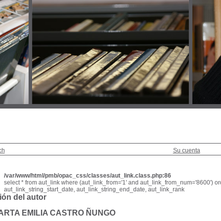
ch
Su cuenta
/var/www/html/pmb/opac_css/classes/aut_link.class.php:86
select * from aut_link where (aut_link_from='1' and aut_link_from_num='8600') or
aut_link_string_start_date, aut_link_string_end_date, aut_link_rank
ión del autor
MARTA EMILIA CASTRO ÑUNGO