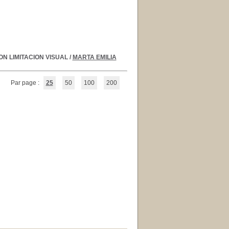
N LIMITACION VISUAL
/
MARTA EMILIA
Par page :
25
50
100
200