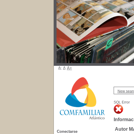
A-
A
A+
New sear
SQL Error
Informac
Autor 
Conectarse