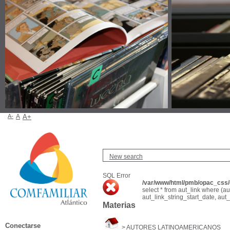
A-
A
A+
New search
SQL Error
/var/www/html/pmb/opac_css/c
select * from aut_link where (a
aut_link_string_start_date, aut
Materias
Conectarse
>
AUTORES LATINOAMERICANOS