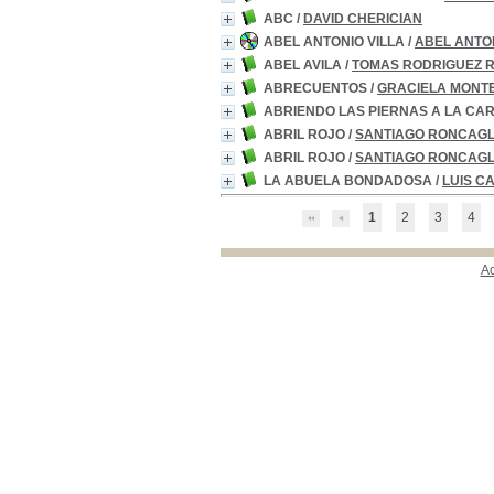
ABC
/
DAVID CHERICIAN
ABEL ANTONIO VILLA
/
ABEL ANTON
ABEL AVILA
/
TOMAS RODRIGUEZ 
ABRECUENTOS
/
GRACIELA MONT
ABRIENDO LAS PIERNAS A LA CA
ABRIL ROJO
/
SANTIAGO RONCAGL
ABRIL ROJO
/
SANTIAGO RONCAGL
LA ABUELA BONDADOSA
/
LUIS C
1
2
3
4
A