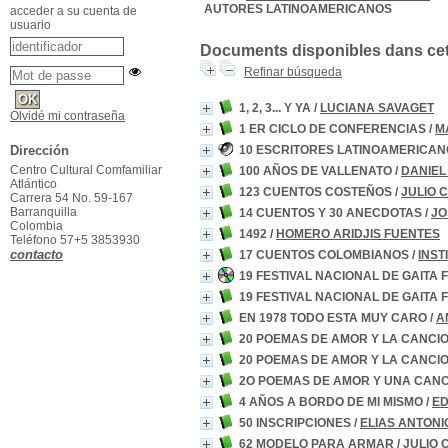
AUTORES LATINOAMERICANOS
acceder a su cuenta de
usuario
Documents disponibles dans cett
Refinar búsqueda
1, 2, 3... Y YA
/
LUCIANA SAVAGET
Olvidé mi contraseña
1 ER CICLO DE CONFERENCIAS
/
M
10 ESCRITORES LATINOAMERICAN
Dirección
Centro Cultural Comfamiliar
100 AÑOS DE VALLENATO
/
DANIEL
Atlántico
123 CUENTOS COSTEÑOS
/
JULIO 
Carrera 54 No. 59-167
Barranquilla
14 CUENTOS Y 30 ANECDOTAS
/
JO
Colombia
1492
/
HOMERO ARIDJIS FUENTES
Teléfono 57+5 3853930
contacto
17 CUENTOS COLOMBIANOS
/
INST
19 FESTIVAL NACIONAL DE GAITA
19 FESTIVAL NACIONAL DE GAITA
EN 1978 TODO ESTA MUY CARO
/
A
20 POEMAS DE AMOR Y LA CANC
20 POEMAS DE AMOR Y LA CANC
2O POEMAS DE AMOR Y UNA CAN
4 AÑOS A BORDO DE MI MISMO
/
E
50 INSCRIPCIONES
/
ELIAS ANTONI
62 MODELO PARA ARMAR
/
JULIO 