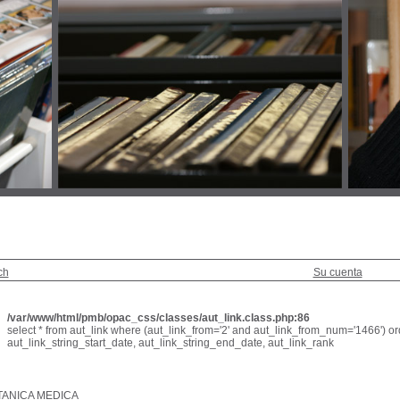
ch
Su cuenta
/var/www/html/pmb/opac_css/classes/aut_link.class.php:86
select * from aut_link where (aut_link_from='2' and aut_link_from_num='1466') or
aut_link_string_start_date, aut_link_string_end_date, aut_link_rank
TANICA MEDICA