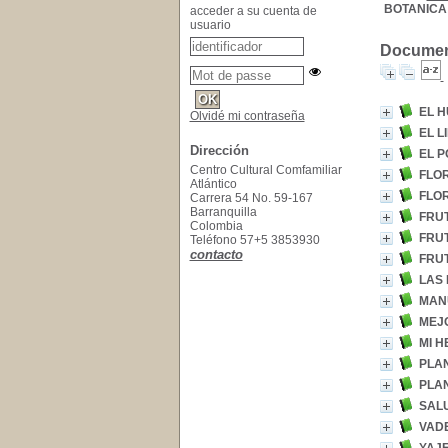
BOTANICA
acceder a su cuenta de
usuario
Document
EL H
Olvidé mi contraseña
EL L
Dirección
EL P
Centro Cultural Comfamiliar
FLOR
Atlántico
FLO
Carrera 54 No. 59-167
Barranquilla
FRU
Colombia
FRU
Teléfono 57+5 3853930
contacto
FRUT
LAS 
MAN
MEJ
MI H
PLAN
PLA
SALU
VAD