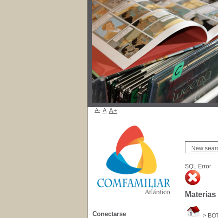
A-
A
A+
New sear
SQL Error
Materias
Conectarse
>
BO