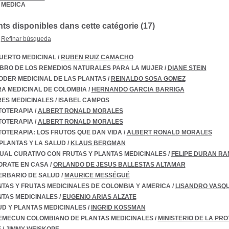
 MEDICA
s disponibles dans cette catégorie (
17
)
Refinar búsqueda
UERTO MEDICINAL
/
RUBEN RUIZ CAMACHO
IBRO DE LOS REMEDIOS NATURALES PARA LA MUJER
/
DIANE STEIN
ODER MEDICINAL DE LAS PLANTAS
/
REINALDO SOSA GOMEZ
A MEDICINAL DE COLOMBIA
/
HERNANDO GARCIA BARRIGA
RES MEDICINALES
/
ISABEL CAMPOS
TOTERAPIA
/
ALBERT RONALD MORALES
TOTERAPIA
/
ALBERT RONALD MORALES
OTERAPIA: LOS FRUTOS QUE DAN VIDA
/
ALBERT RONALD MORALES
PLANTAS Y LA SALUD
/
KLAUS BERGMAN
UAL CURATIVO CON FRUTAS Y PLANTAS MEDICINALES
/
FELIPE DURAN RA
ORATE EN CASA
/
ORLANDO DE JESUS BALLESTAS ALTAMAR
ERBARIO DE SALUD
/
MAURICE MESSÉGUÉ
TAS Y FRUTAS MEDICINALES DE COLOMBIA Y AMERICA
/
LISANDRO VASQU
NTAS MEDICINALES
/
EUGENIO ARIAS ALZATE
D Y PLANTAS MEDICINALES
/
INGRID KOSSMAN
EMECUN COLOMBIANO DE PLANTAS MEDICINALES
/
MINISTERIO DE LA PR