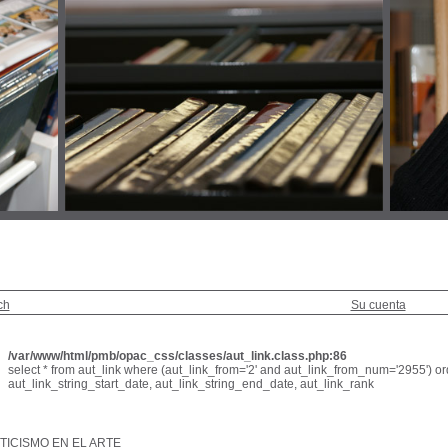
ch
Su cuenta
/var/www/html/pmb/opac_css/classes/aut_link.class.php:86
select * from aut_link where (aut_link_from='2' and aut_link_from_num='2955') or
aut_link_string_start_date, aut_link_string_end_date, aut_link_rank
TICISMO EN EL ARTE