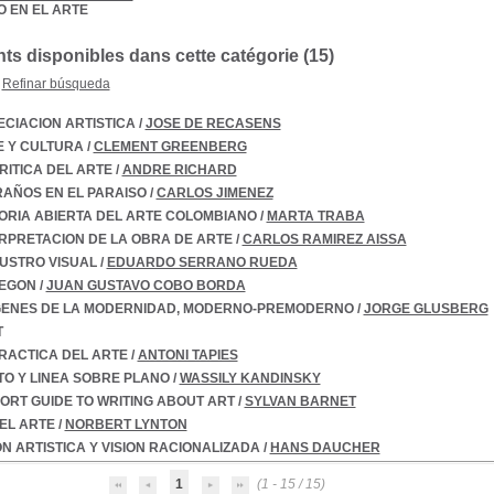
O EN EL ARTE
s disponibles dans cette catégorie (
15
)
Refinar búsqueda
CIACION ARTISTICA
/
JOSE DE RECASENS
E Y CULTURA
/
CLEMENT GREENBERG
RITICA DEL ARTE
/
ANDRE RICHARD
AÑOS EN EL PARAISO
/
CARLOS JIMENEZ
ORIA ABIERTA DEL ARTE COLOMBIANO
/
MARTA TRABA
RPRETACION DE LA OBRA DE ARTE
/
CARLOS RAMIREZ AISSA
USTRO VISUAL
/
EDUARDO SERRANO RUEDA
EGON
/
JUAN GUSTAVO COBO BORDA
GENES DE LA MODERNIDAD, MODERNO-PREMODERNO
/
JORGE GLUSBERG
T
PRACTICA DEL ARTE
/
ANTONI TAPIES
O Y LINEA SOBRE PLANO
/
WASSILY KANDINSKY
ORT GUIDE TO WRITING ABOUT ART
/
SYLVAN BARNET
EL ARTE
/
NORBERT LYNTON
ON ARTISTICA Y VISION RACIONALIZADA
/
HANS DAUCHER
1
(1 - 15 / 15)