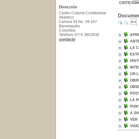
CRITICISM
Dirección
Centro Cultural Comfamiliar
Document
Atlántico
Carrera 54 No. 59-167
Barranquilla
Colombia
Teléfono 57+5 3853930
APRE
contacto
ART
LA C
EXTR
HIST
INTE
UN L
OBR
ORI
POS
LA 
PUNT
A SH
VER 
VISI