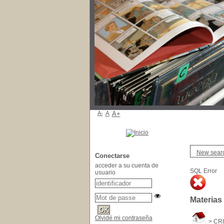
A-
A
A+
New sear
Conectarse
acceder a su cuenta de
SQL Error
usuario
Materias
Olvidé mi contraseña
>
CRI