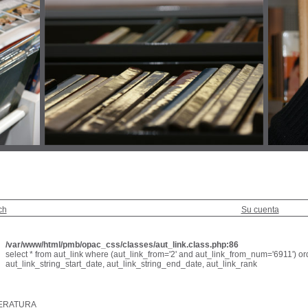
ch
Su cuenta
/var/www/html/pmb/opac_css/classes/aut_link.class.php:86
select * from aut_link where (aut_link_from='2' and aut_link_from_num='6911') or
aut_link_string_start_date, aut_link_string_end_date, aut_link_rank
TERATURA