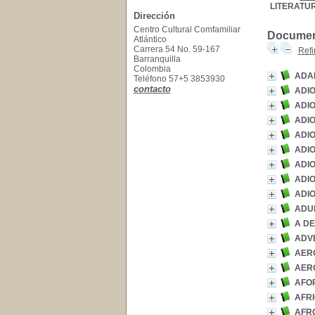
LITERATU
Dirección
Centro Cultural Comfamiliar
Document
Atlántico
Carrera 54 No. 59-167
Refi
Barranquilla
Colombia
ADAN
Teléfono 57+5 3853930
contacto
ADIO
ADIO
ADI
ADIO
ADIO
ADIO
ADIO
ADIO
ADU
A DE
ADV
AER
AER
AFO
AFRI
AFR