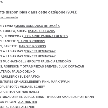
RA
s disponibles dans cette catégorie (
9343
)
nar búsqueda
 Y EVITA
/
MARIA CARRIZOSA DE UMAÑA
S EUROPA, ADIOS
/
OSCAR COLLAZOS
S, HEMINGWAY
/
LEONARDO PADURA FUENTES
OS JANETTE
/
HAROLD ROBBINS
S, JANETTE
/
HAROLD ROBBINS
S A LAS ARMAS
/
ERNEST HEMINGWAY
S A LAS ARMAS
/
ERNEST HEMINGWAY
S MUCHACHOS...
/
HIPOLITO PALENCIA LONDOÑO
S, ROBINSON Y OTRAS PIEZAS BREVES
/
JULIO CORTAZAR
LTERIO
/
PAULO COELHO
 ADULTERIO
/
SUE GRAFTON
ENTURES OF HUCKLEBERRY FINN
/
MARK TWAIN
OPUERTO 77
/
MICHAEL SCHEFF
OPUERTO
/
ARTHUR HAILEY
RTUNADO EN EL JUEGO
/
ERNST THEODOR AMADEUS HOFFMANN
CA VIRGEN
/
J. A. HUNTER
ODITA
/
ISABEL ALLENDE