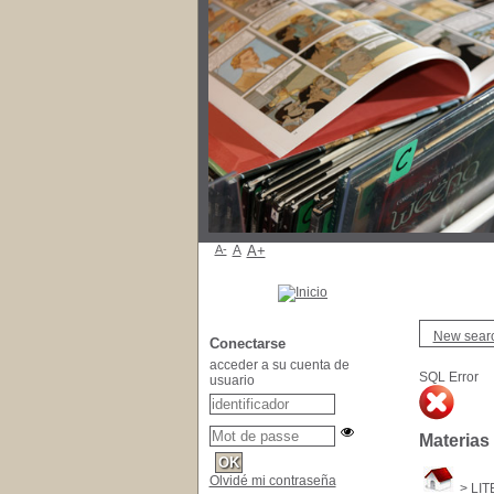
A-
A
A+
New sear
Conectarse
acceder a su cuenta de
SQL Error
usuario
Materias
Olvidé mi contraseña
>
LI