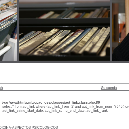
ch
Su cuenta
/var/www/html/pmb/opac_css/classes/aut_link.class.php:86
select * from aut_link where (aut_link_from='2' and aut_link_from_num='7645') or
aut_link_string_start_date, aut_link_string_end_date, aut_link_rank
DICINA-ASPECTOS PSICOLOGICOS