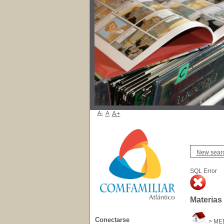
A-
A
A+
New sear
SQL Error
Materias
Conectarse
>
ME