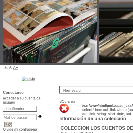
A-
A
A+
New search
Conectarse
acceder a su cuenta de
SQL Error
usuario
/var/www/html/pmb/opac_css/c
select * from aut_link where (a
aut_link_string_start_date, aut
Información de una colección
COLECCION LOS CUENTOS DE.
Olvidé mi contraseña