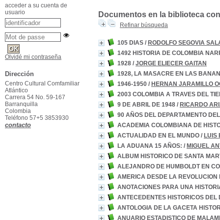
acceder a su cuenta de
usuario
Documentos en la biblioteca con l
Refinar búsqueda
105 DIAS
/
RODOLFO SEGOVIA SAL
1492 HISTORIA DE COLOMBIA NAR
Olvidé mi contraseña
1928
/
JORGE ELIECER GAITAN
1928, LA MASACRE EN LAS BANA
Dirección
Centro Cultural Comfamiliar
1946-1950
/
HERNAN JARAMILLO 
Atlántico
2003 COLOMBIA A TRAVES DEL TI
Carrera 54 No. 59-167
Barranquilla
9 DE ABRIL DE 1948
/
RICARDO ARI
Colombia
90 AÑOS DEL DEPARTAMENTO DEL 
Teléfono 57+5 3853930
contacto
ACADEMIA COLOMBIANA DE HIST
ACTUALIDAD EN EL MUNDO
/
LUIS
LA ADUANA 15 AÑOS:
/
MIGUEL AN
ALBUM HISTORICO DE SANTA MAR
ALEJANDRO DE HUMBOLDT EN C
AMERICA DESDE LA REVOLUCION
ANOTACIONES PARA UNA HISTOR
ANTECEDENTES HISTORICOS DEL 
ANTOLOGIA DE LA GACETA HISTO
ANUARIO ESTADISTICO DE MALAMB