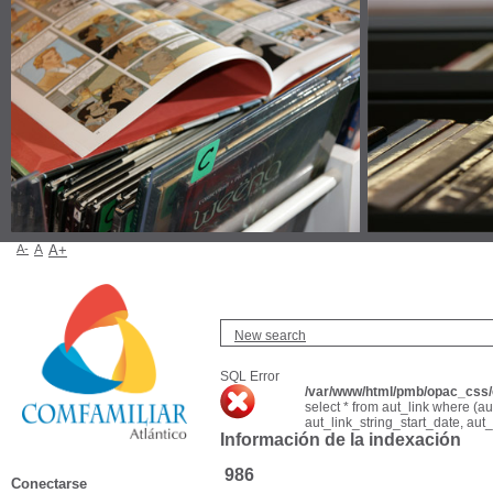
A-
A
A+
New search
SQL Error
/var/www/html/pmb/opac_css/c
select * from aut_link where (a
aut_link_string_start_date, aut
Información de la indexación
986
Conectarse