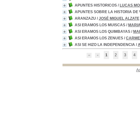
APUNTES HISTORICOS
/
LUCAS MO
APUNTES SOBRE LA HISTORIA DE
ARANZAZU
/
JOSÉ MIGUEL ALZATE
ASI ERAMOS LOS MUISCAS
/
MARIA
ASI ERAMOS LOS QUIMBAYAS
/
MAR
ASI ERAMOS LOS ZENUES
/
CARME
ASI SE HIZO LA INDEPENDENCIA
/
1
2
3
4
A