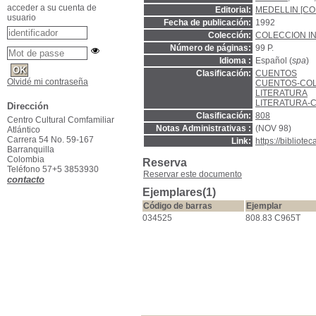
acceder a su cuenta de
Editorial:
MEDELLIN [CO
usuario
Fecha de publicación:
1992
Colección:
COLECCION I
Número de páginas:
99 P.
Idioma :
Español (
spa
)
Clasificación:
CUENTOS
Olvidé mi contraseña
CUENTOS-CO
LITERATURA
LITERATURA-
Dirección
Clasificación:
808
Centro Cultural Comfamiliar
Notas Administrativas :
(NOV 98)
Atlántico
Carrera 54 No. 59-167
Link:
https://bibliot
Barranquilla
Colombia
Reserva
Teléfono 57+5 3853930
Reservar este documento
contacto
Ejemplares(1)
Código de barras
Ejemplar
034525
808.83 C965T