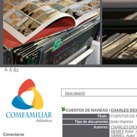
A-
A
A+
New search
CUENTOS DE NAVIDAD
/
CHARLES DIC
Título :
CUENTOS DE 
Tipo de documento:
texto impreso
Autores:
CHARLES DICK
HENRY
, Autor ;
Conectarse
SIMMEL
, Autor 