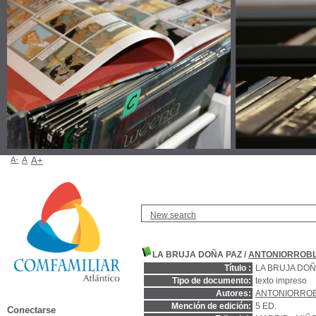
A-
A
A+
New search
LA BRUJA DOÑA PAZ
/
ANTONIORROB
Título :
LA BRUJA DOÑ
Tipo de documento:
texto impreso
Autores:
ANTONIORRO
Mención de edición:
5 ED.
Conectarse