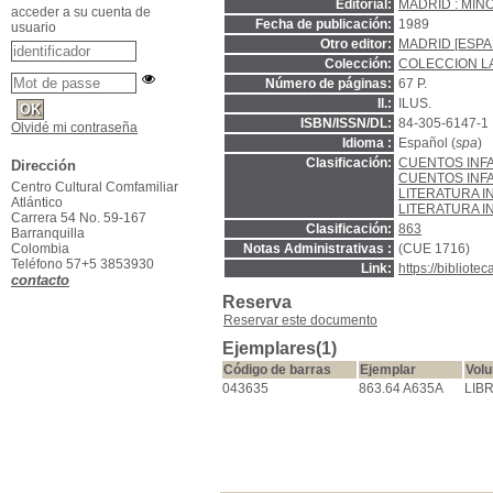
Editorial:
MADRID : MIÑ
acceder a su cuenta de
Fecha de publicación:
1989
usuario
Otro editor:
MADRID [ESPA
Colección:
COLECCION LA
Número de páginas:
67 P.
Il.:
ILUS.
ISBN/ISSN/DL:
84-305-6147-1
Olvidé mi contraseña
Idioma :
Español (
spa
)
Clasificación:
CUENTOS INF
Dirección
CUENTOS INF
Centro Cultural Comfamiliar
LITERATURA I
Atlántico
LITERATURA I
Carrera 54 No. 59-167
Clasificación:
863
Barranquilla
Notas Administrativas :
(CUE 1716)
Colombia
Teléfono 57+5 3853930
Link:
https://bibliot
contacto
Reserva
Reservar este documento
Ejemplares(1)
Código de barras
Ejemplar
Vol
043635
863.64 A635A
LIB