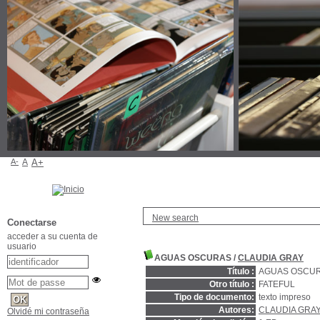
A-
A
A+
New search
Conectarse
acceder a su cuenta de
usuario
AGUAS OSCURAS
/
CLAUDIA GRAY
Título :
AGUAS OSCU
Otro título :
FATEFUL
Tipo de documento:
texto impreso
Autores:
CLAUDIA GRAY 
Olvidé mi contraseña