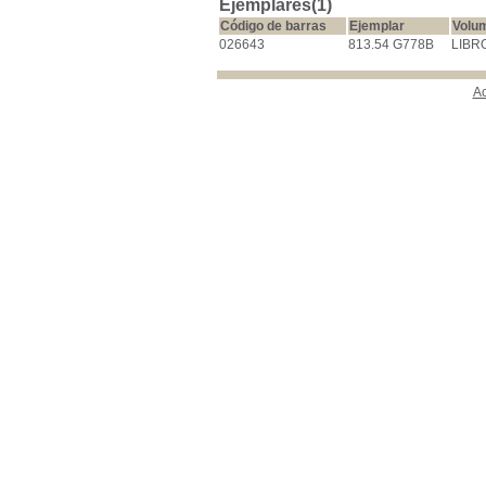
Ejemplares(1)
Código de barras
Ejemplar
Volu
026643
813.54 G778B
LIBR
A