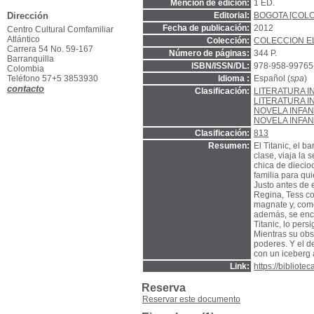
Mención de edición:
1 ED.
Dirección
Editorial:
BOGOTA [COLO
Fecha de publicación:
2012
Centro Cultural Comfamiliar
Atlántico
Colección:
COLECCION E
Carrera 54 No. 59-167
Número de páginas:
344 P.
Barranquilla
ISBN/ISSN/DL:
978-958-99765
Colombia
Teléfono 57+5 3853930
Idioma :
Español (
spa
)
contacto
Clasificación:
LITERATURA I
LITERATURA I
NOVELA INFAN
NOVELA INFA
Clasificación:
813
Resumen:
El Titanic, el 
clase, viaja la
chica de diecio
familia para qu
Justo antes de
Regina, Tess co
magnate y, com
además, se encu
Titanic, lo pers
Mientras su obs
poderes. Y el d
con un iceberg a
Link:
https://bibliot
Reserva
Reservar este documento