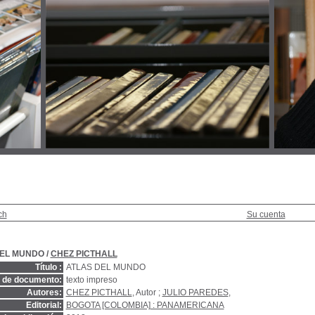
ch
Su cuenta
DEL MUNDO
/
CHEZ PICTHALL
Título :
ATLAS DEL MUNDO
o de documento:
texto impreso
Autores:
CHEZ PICTHALL
, Autor ;
JULIO PAREDES
,
Editorial:
BOGOTA [COLOMBIA] : PANAMERICANA