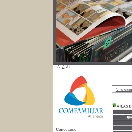
A-
A
A+
New sear
ATLAS 
Tip
Conectarse