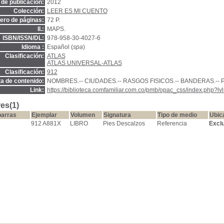
de publicación:
2012
Colección:
LEER ES MI CUENTO
ro de páginas:
72 P.
Il.:
MAPS.
ISBN/ISSN/DL:
978-958-30-4027-6
Idioma :
Español (
spa
)
Clasificación:
ATLAS
ATLAS UNIVERSAL-ATLAS
Clasificación:
912
a de contenido:
NOMBRES.-- CIUDADES.-- RASGOS FISICOS.-- BANDERAS.--
Link:
https://biblioteca.comfamiliar.com.co/pmb/opac_css/index.php?lv
es(1)
barras
Ejemplar
Volumen
Signatura
Tipo de medio
Ubic
912 A881X
LIBRO
Pies Descalzos
Referencia
Excl