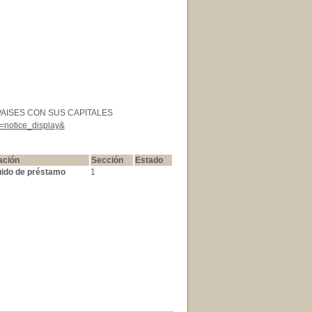
 PAISES CON SUS CAPITALES
l=notice_display&
ación
Sección
Estado
uido de préstamo
1