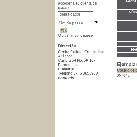
Fecha 
acceder a su cuenta de
usuario
Núme
Olvidé mi contraseña
Dirección
Not
Centro Cultural Comfamiliar
Atlántico
Carrera 54 No. 59-167
Ejemplar
Barranquilla
Colombia
Código de 
Teléfono 57+5 3853930
057642
contacto