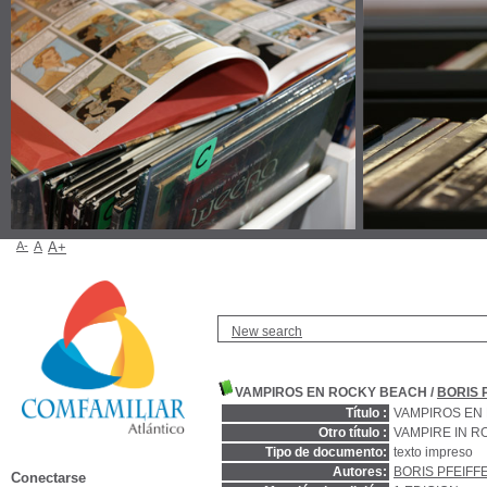
A-
A
A+
New search
VAMPIROS EN ROCKY BEACH
/
BORIS 
Título :
VAMPIROS EN
Otro título :
VAMPIRE IN 
Tipo de documento:
texto impreso
Autores:
BORIS PFEIFFE
Conectarse