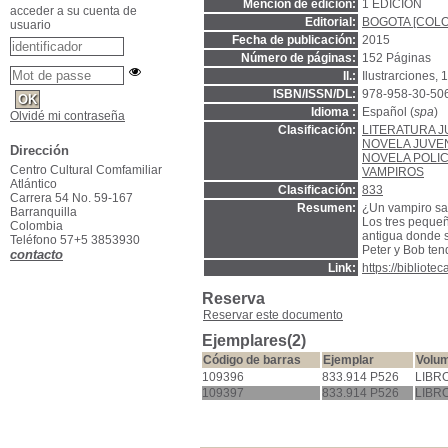
Mención de edición:
1 EDICION
acceder a su cuenta de
Editorial:
BOGOTA [COLO
usuario
Fecha de publicación:
2015
Número de páginas:
152 Páginas
Il.:
Ilustrarciones, 
ISBN/ISSN/DL:
978-958-30-50
Idioma :
Español (
spa
)
Olvidé mi contraseña
Clasificación:
LITERATURA J
NOVELA JUVE
Dirección
NOVELA POLI
Centro Cultural Comfamiliar
VAMPIROS
Atlántico
Clasificación:
833
Carrera 54 No. 59-167
Resumen:
¿Un vampiro sa
Barranquilla
Los tres pequeñ
Colombia
antigua donde s
Teléfono 57+5 3853930
Peter y Bob ten
contacto
Link:
https://bibliot
Reserva
Reservar este documento
Ejemplares(2)
Código de barras
Ejemplar
Volu
109396
833.914 P526
LIBR
109397
833.914 P526
LIBR