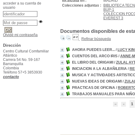
localizada en :
MADRID
acceder a su cuenta de
Colecciones adjuntas :
BIBLIOTECA TECN
usuario
BUP-1
COLECCION FOCO
EVEREST 3
Documentos disponibles de esta e
Olvidé mi contraseña
Refinar búsqueda
Dirección
AHORA PUEDES LEER...
/
LUCY KIN
Centro Cultural Comfamiliar
Atlántico
CUENTOS DEL ARCO IRIS
/
ANNE-M
Carrera 54 No. 59-167
EL LIBRO DEL ORIGAMI
/
ZULAL AY
Barranquilla
Colombia
INICIACION A LA ALBAÑILERIA
/
RE
Teléfono 57+5 3853930
MUSICA Y ACTIVIDADES ARTISTI
contacto
NUEVAS IDEAS DE ORIGAMI
/
ZULA
PRACTICAS DE OFICINA
/
ROBERT
TRABAJOS MANUALES PARA NIÑO
1