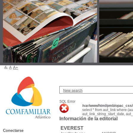
A-
A
A+
New search
SQL Error
/var/www/html/pmb/opac_css/c
select * from aut_link where (a
aut_link_string_start_date, aut
Información de la editorial
EVEREST
Conectarse