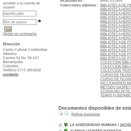
localizada en :
BARCELONA
acceder a su cuenta de
Colecciones adjuntas :
BIBLIOTECA DE F
usuario
BIBLIOTECA HERD
BIBLIOTECA HERD
BIBLIOTECA HERD
BIBLIOTECA HERD
BIBLIOTECA HER
BIBLIOTECA HER
BIBLIOTECA HER
Olvidé mi contraseña
BIBLIOTECA HERD
BIBLIOTECA DE P
Dirección
BIBLIOTECA DE PS
Centro Cultural Comfamiliar
BIBLIOTECA DE PS
Atlántico
BIBLIOTECA DE P
Carrera 54 No. 59-167
BIBLIOTECA DE P
Barranquilla
COLECCION BIBLI
Colombia
COLECCION BIBLI
Teléfono 57+5 3853930
COLECCION TRAT
contacto
CURSO DE FILOSO
CURSO DE FILOSO
DICCIONARIOS 
METODO GASPEY
STUDIA HELVETIC
TEMAS FUNDAMEN
Documentos disponibles de esta e
Refinar búsqueda
LA AGRESIVIDAD HUMANA
/
JACQU