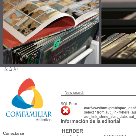
A-
A
A+
New search
SQL Error
/var/www/html/pmb/opac_css/c
select * from aut_link where (a
aut_link_string_start_date, aut
Información de la editorial
HERDER
Conectarse