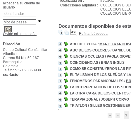
localizada en :
MADRID
acceder a su cuenta de
Colecciones adjuntas :
COLECCION BIBLI
usuario
COLECCION ELEU
COLECCION LIBR
Documentos disponibles de esta e
Refinar búsqueda
Olvidé mi contraseña
Dirección
ABC DEL YOGA
/
MARIE FRANCOIS
Centro Cultural Comfamiliar
ABC DE LOS COLORES
/
DANIEL B
Atlántico
CIENCIAS OCULTAS
/
PAOLA GIOVE
Carrera 54 No. 59-167
Barranquilla
COINCIDENCIAS
/
BRIAN INGLIS
Colombia
COMO SE CONSTRUYERON LAS PI
Teléfono 57+5 3853930
contacto
EL TALISMAN DE LOS SUEÑOS Y L
FENOMENOS PARANORMALES
/
BR
LA INTERPRETACION DE LOS SUE
LA OTRA CARA DE LOS CUENTOS
TERAPIA ZONAL
/
JOSEPH CORVO
TRIATLON
/
GILLES GOETGHEBUER
1