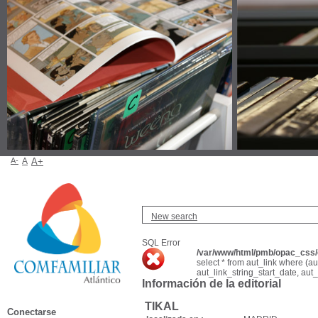
A-
A
A+
New search
SQL Error
/var/www/html/pmb/opac_css/c
select * from aut_link where (a
aut_link_string_start_date, aut
Información de la editorial
TIKAL
Conectarse