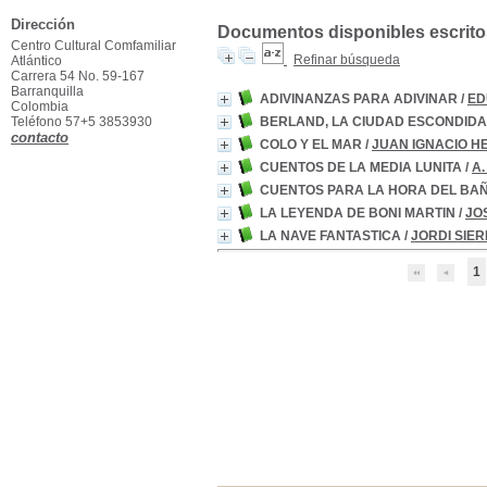
Dirección
Documentos disponibles escritos
Centro Cultural Comfamiliar
Refinar búsqueda
Atlántico
Carrera 54 No. 59-167
Barranquilla
ADIVINANZAS PARA ADIVINAR
/
ED
Colombia
Teléfono 57+5 3853930
BERLAND, LA CIUDAD ESCONDIDA
contacto
COLO Y EL MAR
/
JUAN IGNACIO 
CUENTOS DE LA MEDIA LUNITA
/
A
CUENTOS PARA LA HORA DEL BA
LA LEYENDA DE BONI MARTIN
/
JO
LA NAVE FANTASTICA
/
JORDI SIER
1