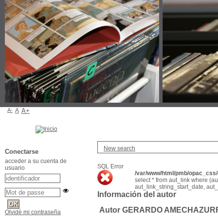
A-
A
A+
New search
Conectarse
acceder a su cuenta de
SQL Error
usuario
/var/www/html/pmb/opac_css/c
select * from aut_link where (a
aut_link_string_start_date, aut
Información del autor
Autor GERARDO AMECHAZUR
Olvidé mi contraseña