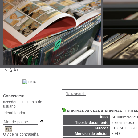
A-
A
A+
New search
Conectarse
acceder a su cuenta de
usuario
ADIVINANZAS PARA ADIVINAR
/
EDUAR
Título :
ADIVINANZAS 
Tipo de documento:
texto impreso
Autores:
EDUARDO SOL
Mención de edición:
3 ED.
Olvidé mi contraseña