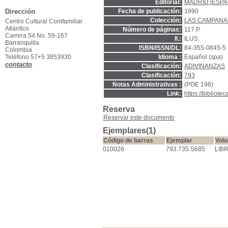
Editorial:
MADRID [ESPA
Dirección
Fecha de publicación:
1990
Colección:
LAS CAMPANAS
Centro Cultural Comfamiliar
Atlántico
Número de páginas:
117 P.
Carrera 54 No. 59-167
Il.:
ILUS.
Barranquilla
ISBN/ISSN/DL:
84-355-0845-5
Colombia
Teléfono 57+5 3853930
Idioma :
Español (
spa
)
contacto
Clasificación:
ADIVINANZAS
Clasificación:
793
Notas Administrativas :
(POE 198)
Link:
https://bibliot
Reserva
Reservar este documento
Ejemplares(1)
Código de barras
Ejemplar
Vol
010026
793.735 S685
LIB