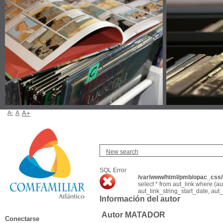
A-
A
A+
New search
SQL Error
/var/www/html/pmb/opac_css/c
select * from aut_link where (a
aut_link_string_start_date, aut
Información del autor
Autor MATADOR
Conectarse