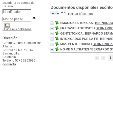
acceder a su cuenta de
usuario
Documentos disponibles escritos
Refinar búsqueda
EMOCIONES TOXICAS
/
BERNARDO
FRACASOS EXITOSOS
/
BERNARDO
Olvidé mi contraseña
GENTE TOXICA
/
BERNARDO STAM
Dirección
INTOXICADOS POR LA FE
/
BERNAR
Centro Cultural Comfamiliar
MAS GENTE TOXICA
/
BERNARDO 
Atlántico
NO ME MALTRATES
/
BERNARDO S
Carrera 54 No. 59-167
Barranquilla
Colombia
1
Teléfono 57+5 3853930
contacto