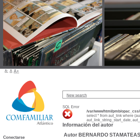
A-
A
A+
New search
SQL Error
/var/www/html/pmb/opac_css/c
select * from aut_link where (a
aut_link_string_start_date, aut
Información del autor
Autor BERNARDO STAMATEA
Conectarse