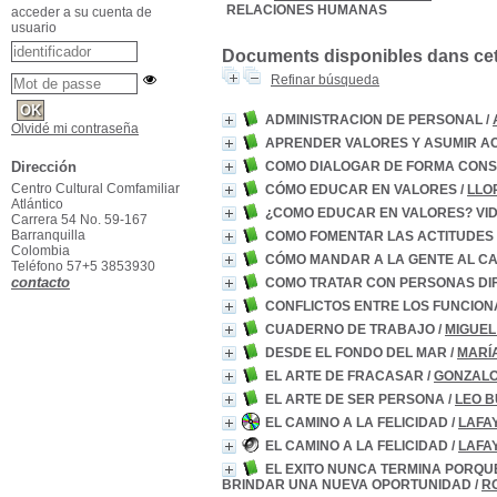
RELACIONES HUMANAS
acceder a su cuenta de
usuario
Documents disponibles dans cett
Refinar búsqueda
ADMINISTRACION DE PERSONAL
/
Olvidé mi contraseña
APRENDER VALORES Y ASUMIR A
COMO DIALOGAR DE FORMA CONS
Dirección
Centro Cultural Comfamiliar
CÓMO EDUCAR EN VALORES
/
LLO
Atlántico
¿COMO EDUCAR EN VALORES? VID
Carrera 54 No. 59-167
Barranquilla
COMO FOMENTAR LAS ACTITUDES 
Colombia
CÓMO MANDAR A LA GENTE AL C
Teléfono 57+5 3853930
contacto
COMO TRATAR CON PERSONAS DIF
CONFLICTOS ENTRE LOS FUNCION
CUADERNO DE TRABAJO
/
MIGUEL
DESDE EL FONDO DEL MAR
/
MARÍ
EL ARTE DE FRACASAR
/
GONZALO
EL ARTE DE SER PERSONA
/
LEO 
EL CAMINO A LA FELICIDAD
/
LAFA
EL CAMINO A LA FELICIDAD
/
LAFA
EL EXITO NUNCA TERMINA PORQUE
BRINDAR UNA NUEVA OPORTUNIDAD
/
R