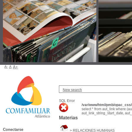
A-
A
A+
New search
SQL Error
/var/www/html/pmb/opac_css/c
select * from aut_link where (a
aut_link_string_start_date, aut
Materias
Conectarse
>
RELACIONES HUMANAS