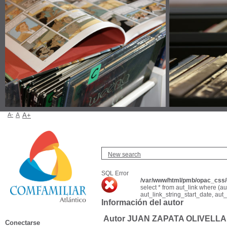
A-
A
A+
New search
SQL Error
/var/www/html/pmb/opac_css/c
select * from aut_link where (a
aut_link_string_start_date, aut
Información del autor
Autor JUAN ZAPATA OLIVELLA 
Conectarse