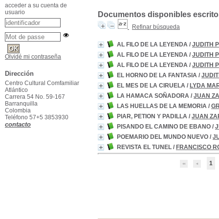
acceder a su cuenta de
usuario
Documentos disponibles escritos
Refinar búsqueda
AL FILO DE LA LEYENDA
/
JUDITH 
AL FILO DE LA LEYENDA
/
JUDITH 
Olvidé mi contraseña
AL FILO DE LA LEYENDA
/
JUDITH 
Dirección
EL HORNO DE LA FANTASIA
/
JUDI
Centro Cultural Comfamiliar
EL MES DE LA CIRUELA
/
LYDA MAR
Atlántico
LA HAMACA SOÑADORA
/
JUAN ZA
Carrera 54 No. 59-167
Barranquilla
LAS HUELLAS DE LA MEMORIA
/
GR
Colombia
PIAR, PETION Y PADILLA
/
JUAN ZA
Teléfono 57+5 3853930
contacto
PISANDO EL CAMINO DE EBANO
/
J
POEMARIO DEL MUNDO NUEVO
/
J
REVISTA EL TUNEL
/
FRANCISCO R
1