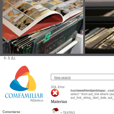
A-
A
A+
New search
SQL Error
/var/www/html/pmb/opac_css/c
select * from aut_link where (a
aut_link_string_start_date, aut
Materias
Conectarse
>
TEATRO