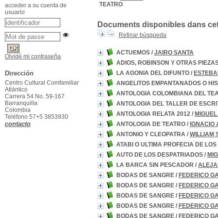
TEATRO
acceder a su cuenta de
usuario
Documents disponibles dans cett
Refinar búsqueda
ACTUEMOS
/
JAIRO SANTA
Olvidé mi contraseña
ADIOS, ROBINSON Y OTRAS PIEZA
LA AGONIA DEL DIFUNTO
/
ESTEBA
Dirección
Centro Cultural Comfamiliar
ANGELITOS EMPANTANADOS O HIS
Atlántico
ANTOLOGIA COLOMBIANA DEL TE
Carrera 54 No. 59-167
Barranquilla
ANTOLOGIA DEL TALLER DE ESCR
Colombia
ANTOLOGIA RELATA 2012
/
MIGUEL
Teléfono 57+5 3853930
contacto
ANTOLOGIA DE TEATRO
/
IGNACIO
ANTONIO Y CLEOPATRA
/
WILLIAM
ATABI O ULTIMA PROFECIA DE LO
AUTO DE LOS DESPATRIADOS
/
MI
LA BARCA SIN PESCADOR
/
ALEJ
BODAS DE SANGRE
/
FEDERICO G
BODAS DE SANGRE
/
FEDERICO G
BODAS DE SANGRE
/
FEDERICO G
BODAS DE SANGRE
/
FEDERICO G
BODAS DE SANGRE
/
FEDERICO G