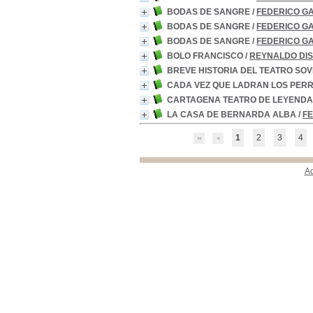
BODAS DE SANGRE
/
FEDERICO G
BODAS DE SANGRE
/
FEDERICO G
BODAS DE SANGRE
/
FEDERICO G
BOLO FRANCISCO
/
REYNALDO DI
BREVE HISTORIA DEL TEATRO SOV
CADA VEZ QUE LADRAN LOS PER
CARTAGENA TEATRO DE LEYEND
LA CASA DE BERNARDA ALBA
/
F
1
2
3
4
A