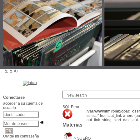
A-
A
A+
New search
Conectarse
acceder a su cuenta de
SQL Error
usuario
/var/www/html/pmb/opac_css/c
select * from aut_link where (a
aut_link_string_start_date, aut
Materias
Olvidé mi contraseña
>
SUEÑO