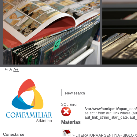
A-
A
A+
New search
SQL Error
/var/www/html/pmb/opac_css/c
select * from aut_link where (a
aut_link_string_start_date, aut
Materias
Conectarse
>
LITERATURA ARGENTINA - SIGLO 