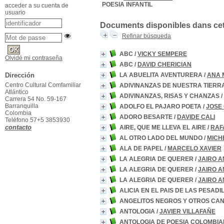
POESIA INFANTIL
acceder a su cuenta de
usuario
Documents disponibles dans cett
Refinar búsqueda
ABC
/
VICKY SEMPERE
Olvidé mi contraseña
ABC
/
DAVID CHERICIAN
LA ABUELITA AVENTURERA
/
ANA 
Dirección
Centro Cultural Comfamiliar
ADIVINANZAS DE NUESTRA TIERR
Atlántico
ADIVINANZAS, RISAS Y CHANZAS
/
Carrera 54 No. 59-167
Barranquilla
ADOLFO EL PAJARO POETA
/
JOSE 
Colombia
ADORO BESARTE
/
DAVIDE CALI
Teléfono 57+5 3853930
contacto
AIRE, QUE ME LLEVA EL AIRE
/
RAF
AL OTRO LADO DEL MUNDO
/
MICH
ALA DE PAPEL
/
MARCELO XAVIER
LA ALEGRIA DE QUERER
/
JAIRO A
LA ALEGRIA DE QUERER
/
JAIRO A
LA ALEGRIA DE QUERER
/
JAIRO A
ALICIA EN EL PAIS DE LAS PESAD
ANGELITOS NEGROS Y OTROS CA
ANTOLOGIA
/
JAVIER VILLAFAÑE
ANTOLOGIA DE POESIA COLOMBI