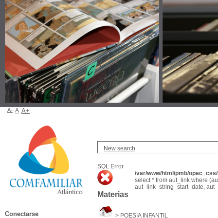
A-
A
A+
New search
SQL Error
/var/www/html/pmb/opac_css/c
select * from aut_link where (a
aut_link_string_start_date, aut
Materias
Conectarse
>
POESIA INFANTIL