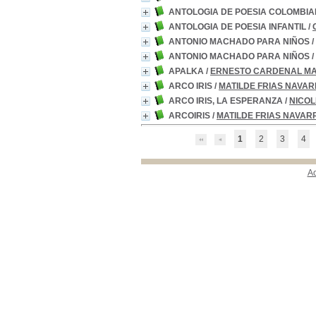
ANTOLOGIA DE POESIA COLOMBIA
ANTOLOGIA DE POESIA INFANTIL
/
ANTONIO MACHADO PARA NIÑOS
/
ANTONIO MACHADO PARA NIÑOS
/
APALKA
/
ERNESTO CARDENAL MA
ARCO IRIS
/
MATILDE FRIAS NAVA
ARCO IRIS, LA ESPERANZA
/
NICOL
ARCOIRIS
/
MATILDE FRIAS NAVAR
1
2
3
4
A