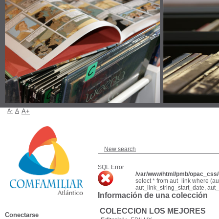
A-
A
A+
New search
SQL Error
/var/www/html/pmb/opac_css/c
select * from aut_link where (a
aut_link_string_start_date, aut
Información de una colección
COLECCION LOS MEJORES
Conectarse