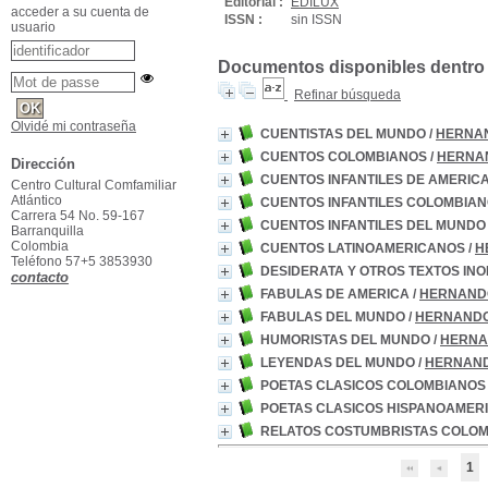
Editorial :
EDILUX
acceder a su cuenta de
ISSN :
sin ISSN
usuario
Documentos disponibles dentro d
Refinar búsqueda
Olvidé mi contraseña
CUENTISTAS DEL MUNDO
/
HERNAN
CUENTOS COLOMBIANOS
/
HERNAN
Dirección
CUENTOS INFANTILES DE AMERIC
Centro Cultural Comfamiliar
Atlántico
CUENTOS INFANTILES COLOMBIA
Carrera 54 No. 59-167
CUENTOS INFANTILES DEL MUNDO
Barranquilla
Colombia
CUENTOS LATINOAMERICANOS
/
H
Teléfono 57+5 3853930
DESIDERATA Y OTROS TEXTOS IN
contacto
FABULAS DE AMERICA
/
HERNANDO
FABULAS DEL MUNDO
/
HERNANDO
HUMORISTAS DEL MUNDO
/
HERNA
LEYENDAS DEL MUNDO
/
HERNAND
POETAS CLASICOS COLOMBIANOS
POETAS CLASICOS HISPANOAMER
RELATOS COSTUMBRISTAS COLO
1