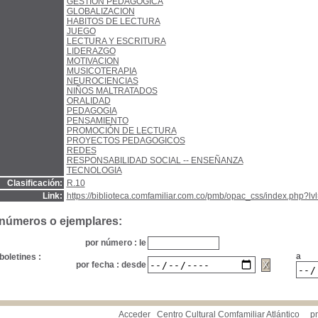
GESTIÓN PEDAGOGICA
GLOBALIZACION
HABITOS DE LECTURA
JUEGO
LECTURA Y ESCRITURA
LIDERAZGO
MOTIVACION
MUSICOTERAPIA
NEUROCIENCIAS
NIÑOS MALTRATADOS
ORALIDAD
PEDAGOGIA
PENSAMIENTO
PROMOCIÓN DE LECTURA
PROYECTOS PEDAGOGICOS
REDES
RESPONSABILIDAD SOCIAL -- ENSEÑANZA
TECNOLOGIA
Clasificación:
R.10
Link:
https://biblioteca.comfamiliar.com.co/pmb/opac_css/index.php?lv
 números o ejemplares:
por número : le
a
boletines :
por fecha : desde
Acceder
Centro Cultural Comfamiliar Atlántico
p