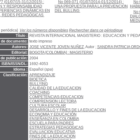
7 (01/07/15-31/12/2015) :
No 069-071 (01/07/2014-01/12/2014) :
No 
N Y RESPONSABILIDAD
UNA PROPUESTA PARA LA PREVENCION
HABI
PERIENCIAS DINÁMICAS EN
DEL BULLING
;
No 
A, REDES PEDAGÓGICAS
;
DIAL
MEDI
 periódica]
Ver los números disponibles
Rechercher dans ce périodique
Título :
REVISTA INTERNACIONAL MAGISTERIO : EDUCACION Y PED
o de documento:
texto impreso
Autores:
JOSE VICENTE JOVEN NUÑEZ
, Autor ;
SANDRA PATRICIA OR
Editorial:
BOGOTA [COLOMBIA] : MAGISTERIO
de publicación:
2004
ISBN/ISSN/DL:
1692-4053
Idioma :
Español (
spa
)
Clasificación:
APRENDIZAJE
BIOETICA
BULLYING
CALIDAD DE LA EDUCACION
COACHING
COMPETENCIAS-EDUCACION
COMPRENSION LECTORA
CULTURA ESCOLAR
DESARROLLO Y FINES DE LA EDUCACION
ECONOMIA Y EDUCACIÓN
ENSEÑANZA EN COLOMBIA
ESCUELA PARA PADRES
ESTRATEGIAS PEDAGOGICAS
EVALUACION EDUCATIVA
FINES DE LA EDUCACION