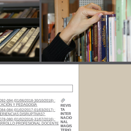
092-094 (01/06/2018-30/10/2018) :
ACIÓN Y PEDAGOGÍA
;
REVIS
TA
084-084 (01/02/2017-01/03/2017) :
INTER
ERIENCIAS DISRUPTIVAS?
;
NACIO
078-080 (01/02/2016-31/07/2016) :
NAL
RROLLO PROFESIONAL DOCENTE
MAGIS
TERIO