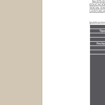
No 075-07
EDUCACIÓ
SOCIAL,EX
LA ECUEL
[publicación
Tip
Fecha 