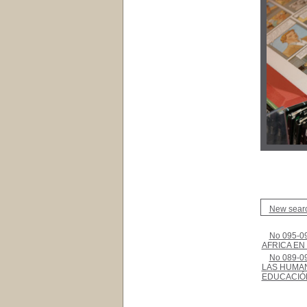
New sear
No 095-09
AFRICA EN
No 089-09
LAS HUMAN
EDUCACI