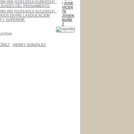
066-068 (01/01/2014-01/06/2014) :
/
JOSE
LIDADES DEL PENSAMIENTO
;
VICEN
060-065 (01/01/2013-31/12/2013) :
TE
OGOS ENTRE LA EDUCACION
JOVEN
A Y SUPERIOR
;
NUÑE
Z
AGOGIA
DOÑEZ
, ;
HENRY GONZALEZ
,