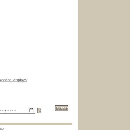
l=notice_display&
mb