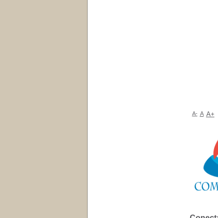
A-
A
A+
Conect