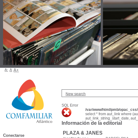
A-
A
A+
New search
SQL Error
/var/www/html/pmb/opac_css/c
select * from aut_link where (a
aut_link_string_start_date, aut
Información de la editorial
PLAZA & JANES
Conectarse