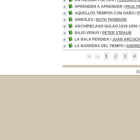
ANTOLOGIA POETICA
/
FEDERICO 
APRENDER A APRENDER
/
PAUL 
AQUELLOS TIEMPOS CON GABO
/
P
ARBOLES
/
RUTH THOMSON
ARCHIPIELAGO GULAG 1918-1956
BAJO VENUS
/
PETER STRAUB
LA BALA PERDIDA
/
JUAN ARCOC
LA BARRERA DEL TIEMPO
/
ANDRE
1
2
3
4
A