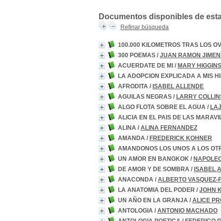
Documentos disponibles de esta e
Refinar búsqueda
100.000 KILOMETROS TRAS LOS O
300 POEMAS
/
JUAN RAMON JIMEN
ACUERDATE DE MI
/
MARY HIGGIN
LA ADOPCION EXPLICADA A MIS H
AFRODITA
/
ISABEL ALLENDE
AGUILAS NEGRAS
/
LARRY COLLIN
ALGO FLOTA SOBRE EL AGUA
/
LAJ
ALICIA EN EL PAIS DE LAS MARAV
ALINA
/
ALINA FERNANDEZ
AMANDA
/
FREDERICK KOHNER
AMANDONOS LOS UNOS A LOS OT
UN AMOR EN BANGKOK
/
NAPOLEO
DE AMOR Y DE SOMBRA
/
ISABEL 
ANACONDA
/
ALBERTO VASQUEZ-
LA ANATOMIA DEL PODER
/
JOHN 
UN AÑO EN LA GRANJA
/
ALICE P
ANTOLOGIA
/
ANTONIO MACHADO