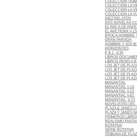
COLECCION TRIBU
COLECCION LA VI
COLECCION LA V
COLECCION LA V
DIEZ RELATOS
DOS NOVELAS C
EL ARCA DE PAPEL
EL AVE FENIX V.15
EPOCA:HOMBRE 
GRAN PARADA
HOMBRE Y SOCI
HORIZONTES
P & J., V.35
LIBROS DOCUME
LIBROS RENO V.9
LOS JET DE PLAZ
LOS JET DE PLAZ
LOS JET DE PLAZA
LOS JET DE PLAZ
MANANTIAL
MANANTIAL V.10
MANANTIAL V.22
MANANTIAL V.61
MANANTIAL, V.72
NOVELISTAS DEL 
PLAZA & JANES L
PLAZA Y JANES 
PRIMEROS LIBRO
REALISMO FANTAS
ROTATIVA
SERIE ROTATIVA
TRIBUNA DE PLAZ