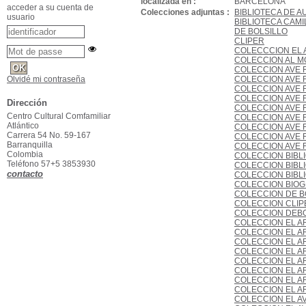
localizada en :
BARCELONA
acceder a su cuenta de
Colecciones adjuntas :
BIBLIOTECA DE A
usuario
BIBLIOTECA CAMI
DE BOLSILLO
CLIPER
COLECCCION EL 
COLECCION AL M
COLECCION AVE F
COLECCION AVE FE
Olvidé mi contraseña
COLECCION AVE F
COLECCION AVE F
Dirección
COLECCION AVE F
Centro Cultural Comfamiliar
COLECCION AVE FE
Atlántico
COLECCION AVE FE
Carrera 54 No. 59-167
COLECCION AVE FE
Barranquilla
COLECCION AVE F
Colombia
COLECCION BIBL
Teléfono 57+5 3853930
COLECCION BIBLI
contacto
COLECCION BIBLI
COLECCION BIOG
COLECCION DE BO
COLECCION CLIP
COLECCION DEBO
COLECCION EL A
COLECCION EL AR
COLECCION EL AR
COLECCION EL AR
COLECCION EL AR
COLECCION EL AR
COLECCION EL AR
COLECCION EL AR
COLECCION EL AV